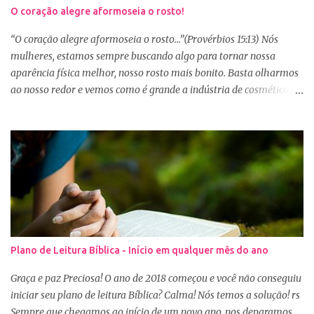
O coração alegre aformoseia o rosto!
“O coração alegre aformoseia o rosto...”(Provérbios 15:13) Nós
mulheres, estamos sempre buscando algo para tornar nossa
aparência física melhor, nosso rosto mais bonito. Basta olharmos
ao nosso redor e vemos como é grande a indústria de cosméticos e
produtos de beleza. No Youtube por exemplo, os canais com mais
seguidores são das blogueiras que dão dicas de beleza, ensinam a
se maquiar e testam produtos. Não é errado gostar de se cuidar e
buscar conhecimento de como ficar mais bonita e atraente. Eu
também gosto de maquiagem e dicas de beleza, no entanto,
precisamos cuidar primeiramente da nossa beleza interior. A
verdade é que, muitas de nós buscamos de forma desenfreada
ficarmos mais bonitas por fora tentando nos afirmar, e mostrar
que temos algum valor, porque nossos corações estão cheios de
Plano de Leitura Bíblica - Início em qualquer mês do ano
amargura e traumas causados por situações que vivenciamos. O
Sábio rei Salomão nós dá uma dica de beleza no livro de
Graça e paz Preciosa! O ano de 2018 começou e você não conseguiu
Provérbios dizendo que o coração alegre aformoseia o rosto. A
iniciar seu plano de leitura Bíblica? Calma! Nós temos a solução! rs
alegr...
Sempre que chegamos ao início de um novo ano, nos deparamos