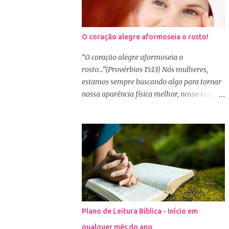
O coração alegre aformoseia o rosto!
“O coração alegre aformoseia o
rosto...”(Provérbios 15:13) Nós mulheres,
estamos sempre buscando algo para tornar
nossa aparência física melhor, nosso rosto
mais bonito. Basta olharmos ao nosso redor
e vemos como é grande a indústria de
cosméticos e produtos de beleza. No Youtube
por exemplo, os canais com mais seguidores
são das blogueiras que dão dicas de beleza,
ensinam a se maquiar e testam produtos.
Não é errado gostar de se cuidar e buscar
conhecimento de como ficar mais bonita e
atraente. Eu também gosto de maquiagem e
Plano de Leitura Bíblica - Início em
dicas de beleza, no entanto, precisamos
qualquer mês do ano