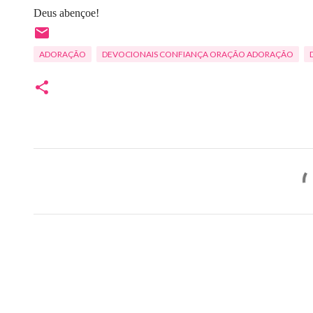
Deus abençoe!
ADORAÇÃO
DEVOCIONAIS CONFIANÇA ORAÇÃO ADORAÇÃO
C
o
m
e
n
t
á
r