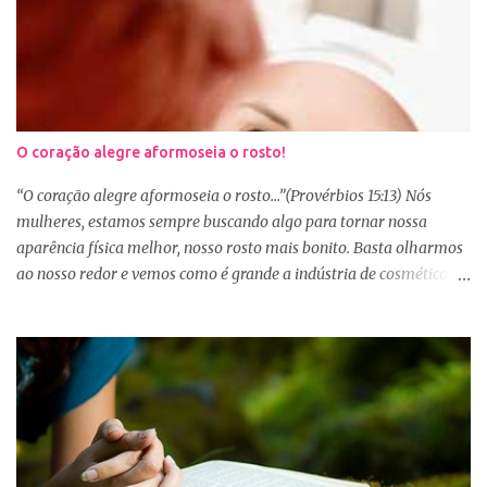
O coração alegre aformoseia o rosto!
“O coração alegre aformoseia o rosto...”(Provérbios 15:13) Nós
mulheres, estamos sempre buscando algo para tornar nossa
aparência física melhor, nosso rosto mais bonito. Basta olharmos
ao nosso redor e vemos como é grande a indústria de cosméticos e
produtos de beleza. No Youtube por exemplo, os canais com mais
seguidores são das blogueiras que dão dicas de beleza, ensinam a
se maquiar e testam produtos. Não é errado gostar de se cuidar e
buscar conhecimento de como ficar mais bonita e atraente. Eu
também gosto de maquiagem e dicas de beleza, no entanto,
precisamos cuidar primeiramente da nossa beleza interior. A
verdade é que, muitas de nós buscamos de forma desenfreada
ficarmos mais bonitas por fora tentando nos afirmar, e mostrar