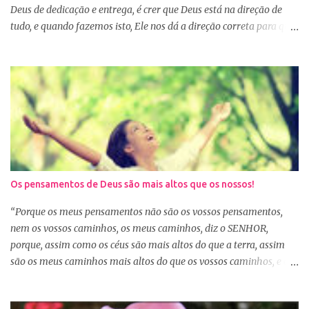
Deus de dedicação e entrega, é crer que Deus está na direção de
tudo, e quando fazemos isto, Ele nos dá a direção correta para que
tudo corra conforme a Sua vontade em nossa vida. Precisamos
confiar e nos alegrar em Deus. A Palavra nos garante que se
agirmos dessa forma seremos bem-sucedidas. E o que é ser bem-
sucedido? Para o mundo é aquele que alcança o sucesso com o
trabalho de suas próprias mãos, glorificando a si mesmo. Porém
para aquele que consagra tudo a Deus, o conceito é outro. Quando
consagramos nossa vida e nossos planos a Deus, ficamos
aguardando a Sua resposta que muitas vezes não é bem o que o
nosso coração desejava, mas é o desejo do coração de Deus. E
Os pensamentos de Deus são mais altos que os nossos!
sabemos que Deus é perfeito e tem o melhor para nós. Consagrar
tudo a Deus e fazer a Sua vontade, é a garantia de que tudo dará
“Porque os meus pensamentos não são os vossos pensamentos,
certo. Logo pela manhã, consagre s...
nem os vossos caminhos, os meus caminhos, diz o SENHOR,
porque, assim como os céus são mais altos do que a terra, assim
são os meus caminhos mais altos do que os vossos caminhos, e os
meus pensamentos, mais altos do que os vossos pensamentos.”
(Isaías 55:8-9) Na nossa caminhada cristã, muitas vezes