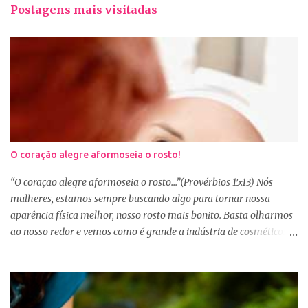
Postagens mais visitadas
O coração alegre aformoseia o rosto!
“O coração alegre aformoseia o rosto...”(Provérbios 15:13) Nós
mulheres, estamos sempre buscando algo para tornar nossa
aparência física melhor, nosso rosto mais bonito. Basta olharmos
ao nosso redor e vemos como é grande a indústria de cosméticos e
produtos de beleza. No Youtube por exemplo, os canais com mais
seguidores são das blogueiras que dão dicas de beleza, ensinam a
se maquiar e testam produtos. Não é errado gostar de se cuidar e
buscar conhecimento de como ficar mais bonita e atraente. Eu