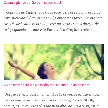
Os seus planos serão bem sucedidos!
vários capítulos por dia, muitas até conseguem iniciar no dia
primeiro de janeiro, mas como não estão acostumas com a leitura
“ Consagre ao Senhor tudo o que você faz, e os seus planos serão
e também com a dificuldade de entendi...
bem-sucedidos.” (Provérbios 16:3) Consagrar é fazer um voto com
Deus de dedicação e entrega, é crer que Deus está na direção de
tudo, e quando fazemos isto, Ele nos dá a direção correta para que
tudo corra conforme a Sua vontade em nossa vida. Precisamos
confiar e nos alegrar em Deus. A Palavra nos garante que se
agirmos dessa forma seremos bem-sucedidas. E o que é ser bem-
sucedido? Para o mundo é aquele que alcança o sucesso com o
trabalho de suas próprias mãos, glorificando a si mesmo. Porém
para aquele que consagra tudo a Deus, o conceito é outro. Quando
consagramos nossa vida e nossos planos a Deus, ficamos
aguardando a Sua resposta que muitas vezes não é bem o que o
nosso coração desejava, mas é o desejo do coração de Deus. E
Os pensamentos de Deus são mais altos que os nossos!
sabemos que Deus é perfeito e tem o melhor para nós. Consagrar
tudo a Deus e fazer a Sua vontade, é a garantia de que tudo dará
“Porque os meus pensamentos não são os vossos pensamentos,
certo. Logo pela manhã, consagre s...
nem os vossos caminhos, os meus caminhos, diz o SENHOR,
porque, assim como os céus são mais altos do que a terra, assim