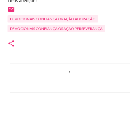
Deus abençoe!
DEVOCIONAIS CONFIANÇA ORAÇÃO ADORAÇÃO
DEVOCIONAIS CONFIANÇA ORAÇÃO PERSEVERANÇA
C
o
m
e
n
t
á
r