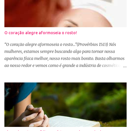
O coração alegre aformoseia o rosto!
“O coração alegre aformoseia o rosto...”(Provérbios 15:13) Nós
mulheres, estamos sempre buscando algo para tornar nossa
aparência física melhor, nosso rosto mais bonito. Basta olharmos
ao nosso redor e vemos como é grande a indústria de cosméticos e
produtos de beleza. No Youtube por exemplo, os canais com mais
seguidores são das blogueiras que dão dicas de beleza, ensinam a
se maquiar e testam produtos. Não é errado gostar de se cuidar e
buscar conhecimento de como ficar mais bonita e atraente. Eu
também gosto de maquiagem e dicas de beleza, no entanto,
precisamos cuidar primeiramente da nossa beleza interior. A
verdade é que, muitas de nós buscamos de forma desenfreada
ficarmos mais bonitas por fora tentando nos afirmar, e mostrar
que temos algum valor, porque nossos corações estão cheios de