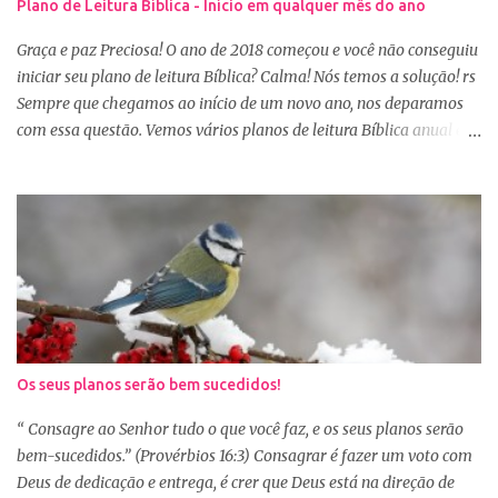
Plano de Leitura Bíblica - Início em qualquer mês do ano
amargura e traumas causados por situações que vivenciamos. O
Sábio rei Salomão nós dá uma dica de beleza no livro de
Graça e paz Preciosa! O ano de 2018 começou e você não conseguiu
Provérbios dizendo que o coração alegre aformoseia o rosto. A
iniciar seu plano de leitura Bíblica? Calma! Nós temos a solução! rs
alegr...
Sempre que chegamos ao início de um novo ano, nos deparamos
com essa questão. Vemos vários planos de leitura Bíblica anual e
até decidimos iniciar, mas nos deparamos com algumas
dificuldades: A primeira dificuldade é começar no dia primeiro de
janeiro, principalmente as mulheres que muitas vezes recebem os
familiares em casa e precisam preparar várias coisas, ou então
aquela viagem de férias, e os dias se passaram e você não iniciou
sua leitura. E quando pegamos um plano de leitura Bíblica que
começa no dia primeiro de janeiro e percebemos que já estamos
no dia 20, desanimamos e acabamos deixando para o próximo
ano e assim vai... Outra situação que desanima é iniciar lendo
Os seus planos serão bem sucedidos!
vários capítulos por dia, muitas até conseguem iniciar no dia
primeiro de janeiro, mas como não estão acostumas com a leitura
“ Consagre ao Senhor tudo o que você faz, e os seus planos serão
e também com a dificuldade de entendi...
bem-sucedidos.” (Provérbios 16:3) Consagrar é fazer um voto com
Deus de dedicação e entrega, é crer que Deus está na direção de