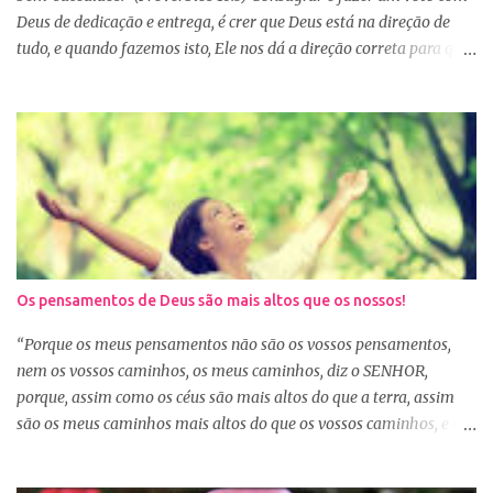
Deus de dedicação e entrega, é crer que Deus está na direção de
tudo, e quando fazemos isto, Ele nos dá a direção correta para que
tudo corra conforme a Sua vontade em nossa vida. Precisamos
confiar e nos alegrar em Deus. A Palavra nos garante que se
agirmos dessa forma seremos bem-sucedidas. E o que é ser bem-
sucedido? Para o mundo é aquele que alcança o sucesso com o
trabalho de suas próprias mãos, glorificando a si mesmo. Porém
para aquele que consagra tudo a Deus, o conceito é outro. Quando
consagramos nossa vida e nossos planos a Deus, ficamos
aguardando a Sua resposta que muitas vezes não é bem o que o
nosso coração desejava, mas é o desejo do coração de Deus. E
Os pensamentos de Deus são mais altos que os nossos!
sabemos que Deus é perfeito e tem o melhor para nós. Consagrar
tudo a Deus e fazer a Sua vontade, é a garantia de que tudo dará
“Porque os meus pensamentos não são os vossos pensamentos,
certo. Logo pela manhã, consagre s...
nem os vossos caminhos, os meus caminhos, diz o SENHOR,
porque, assim como os céus são mais altos do que a terra, assim
são os meus caminhos mais altos do que os vossos caminhos, e os
meus pensamentos, mais altos do que os vossos pensamentos.”
(Isaías 55:8-9) Na nossa caminhada cristã, muitas vezes