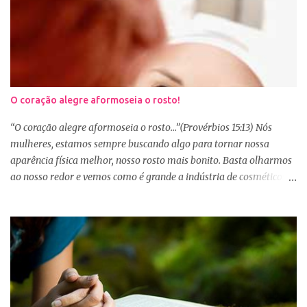
O coração alegre aformoseia o rosto!
“O coração alegre aformoseia o rosto...”(Provérbios 15:13) Nós
mulheres, estamos sempre buscando algo para tornar nossa
aparência física melhor, nosso rosto mais bonito. Basta olharmos
ao nosso redor e vemos como é grande a indústria de cosméticos e
produtos de beleza. No Youtube por exemplo, os canais com mais
seguidores são das blogueiras que dão dicas de beleza, ensinam a
se maquiar e testam produtos. Não é errado gostar de se cuidar e
buscar conhecimento de como ficar mais bonita e atraente. Eu
também gosto de maquiagem e dicas de beleza, no entanto,
precisamos cuidar primeiramente da nossa beleza interior. A
verdade é que, muitas de nós buscamos de forma desenfreada