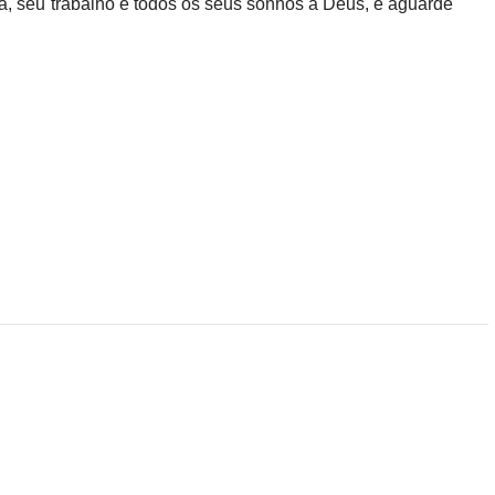
ia, seu trabalho e todos os seus sonhos a Deus, e aguarde