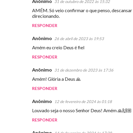
Anônimo
31 de outubro de 2022 às 15:32
n
AMÉM. Só veio confirmar o que penso, descansa
t
direcionando.
á
RESPONDER
r
Anônimo
26 de abril de 2023 às 19:53
i
Amém eu creio Deus é fiel
o
s
RESPONDER
Anônimo
31 de dezembro de 2023 às 17:36
Amém! Glória a Deus 🙏
RESPONDER
Anônimo
12 de fevereiro de 2024 às 01:18
Louvado seja o nosso Senhor Deus! Amém 🙏🙌🏼
RESPONDER
Anônimo