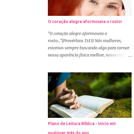
O coração alegre aformoseia o rosto!
“O coração alegre aformoseia o
rosto...”(Provérbios 15:13) Nós mulheres,
estamos sempre buscando algo para tornar
nossa aparência física melhor, nosso rosto
mais bonito. Basta olharmos ao nosso redor
e vemos como é grande a indústria de
cosméticos e produtos de beleza. No Youtube
por exemplo, os canais com mais seguidores
são das blogueiras que dão dicas de beleza,
ensinam a se maquiar e testam produtos.
Não é errado gostar de se cuidar e buscar
conhecimento de como ficar mais bonita e
atraente. Eu também gosto de maquiagem e
Plano de Leitura Bíblica - Início em
dicas de beleza, no entanto, precisamos
qualquer mês do ano