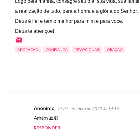
Logo pela manhã, consagre seu dia, sua vida, sua famíl
a realização de tudo, para a honra e a glória do Senhor.
Deus é fiel e tem o melhor para mim e para você.
Deus te abençoe!
ADORAÇÃO
CONFIANÇA
DEVOCIONAIS
ORAÇÃO
Anônimo
19 de setembro de 2022 às 14:16
C
Amém 🙏🏻
o
RESPONDER
m
e