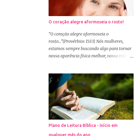
O coração alegre aformoseia o rosto!
“O coração alegre aformoseia o
rosto...”(Provérbios 15:13) Nós mulheres,
estamos sempre buscando algo para tornar
nossa aparência física melhor, nosso rosto
mais bonito. Basta olharmos ao nosso redor
e vemos como é grande a indústria de
cosméticos e produtos de beleza. No Youtube
por exemplo, os canais com mais seguidores
são das blogueiras que dão dicas de beleza,
ensinam a se maquiar e testam produtos.
Não é errado gostar de se cuidar e buscar
conhecimento de como ficar mais bonita e
atraente. Eu também gosto de maquiagem e
Plano de Leitura Bíblica - Início em
dicas de beleza, no entanto, precisamos
qualquer mês do ano