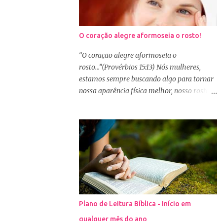
O coração alegre aformoseia o rosto!
“O coração alegre aformoseia o
rosto...”(Provérbios 15:13) Nós mulheres,
estamos sempre buscando algo para tornar
nossa aparência física melhor, nosso rosto
mais bonito. Basta olharmos ao nosso redor
e vemos como é grande a indústria de
cosméticos e produtos de beleza. No Youtube
por exemplo, os canais com mais seguidores
são das blogueiras que dão dicas de beleza,
ensinam a se maquiar e testam produtos.
Não é errado gostar de se cuidar e buscar
conhecimento de como ficar mais bonita e
atraente. Eu também gosto de maquiagem e
Plano de Leitura Bíblica - Início em
dicas de beleza, no entanto, precisamos
qualquer mês do ano