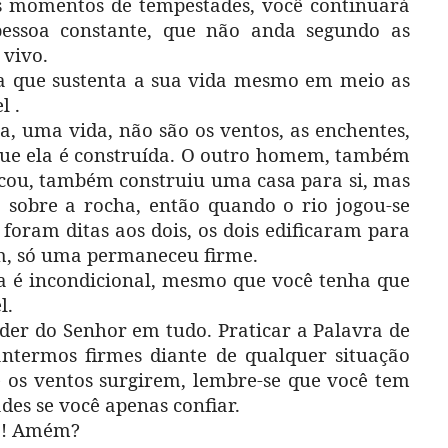
os momentos de tempestades, você continuará
essoa constante, que não anda segundo as
 vivo.
cha que sustenta a sua vida mesmo em meio as
l .
a, uma vida, não são os ventos, as enchentes,
que ela é construída. O outro homem, também
ticou, também construiu uma casa para si, mas
a sobre a rocha, então quando o rio jogou-se
 foram ditas aos dois, os dois edificaram para
am, só uma permaneceu firme.
ra é incondicional, mesmo que você tenha que
l.
der do Senhor em tudo. Praticar a Palavra de
antermos firmes diante de qualquer situação
e os ventos surgirem, lembre-se que você tem
es se você apenas confiar.
rá! Amém?