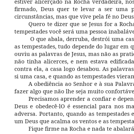
estiver alicerçado na Rocha verdadeira, n
firmado, Deus quer te levar a ser uma p
circunstâncias, mas que vive pela fé no Deus
Quero te dizer que se Jesus for a Ro
tempestades você será uma pessoa inabaláve
O que abala, derruba, destrói uma cas
as tempestades, tudo depende do lugar em 
ouviu as palavras de Jesus, mas não as pra
não tinha alicerces, e nem estava edificad
contra ela, a casa logo desabou. As palavras
si uma casa, e quando as tempestades vier
A obediência ao Senhor e à sua Palav
fazer algo que não lhe seja muito confortáve
Precisamos aprender a confiar e depen
Deus e obedecê-lO é essencial para nos m
adversa. Portanto, quando as tempestades 
um Deus que acalma os ventos e as tempestad
Fique firme na Rocha e nada te abala