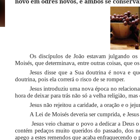
novo em odres novos, e ambos se conservam
Os discípulos de João estavam julgando os d
Moisés, que determinava, entre outras coisas, que o
Jesus disse que a Sua doutrina é nova e qu
doutrina, pois ela correrá o risco de se romper
.
Jesus introduziu uma nova época no relacion
hora de deixar para trás não só a velha religião, ma
Jesus não rejeitou a caridade, a oração e o jej
A Lei de Moisés deveria ser cumprida, e Jesus
Jesus veio chamar o povo a dedicar a Deus o 
contém pedaços muito queridos do passado, dos noss
apego a estes remendos que acaba enfraquecendo o p