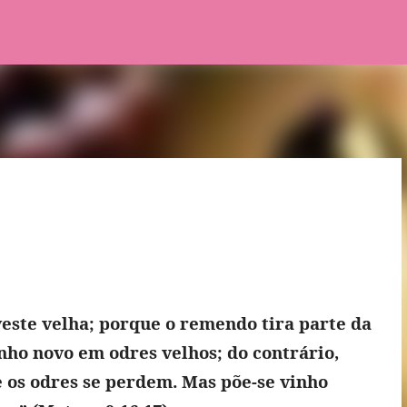
Pular para o conteúdo principal
ste velha; porque o remendo tira parte da
inho novo em odres velhos; do contrário,
e os odres se perdem. Mas põe-se vinho