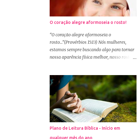
O coração alegre aformoseia o rosto!
“O coração alegre aformoseia o
rosto...”(Provérbios 15:13) Nós mulheres,
estamos sempre buscando algo para tornar
nossa aparência física melhor, nosso rosto
mais bonito. Basta olharmos ao nosso redor
e vemos como é grande a indústria de
cosméticos e produtos de beleza. No Youtube
por exemplo, os canais com mais seguidores
são das blogueiras que dão dicas de beleza,
ensinam a se maquiar e testam produtos.
Não é errado gostar de se cuidar e buscar
conhecimento de como ficar mais bonita e
atraente. Eu também gosto de maquiagem e
Plano de Leitura Bíblica - Início em
dicas de beleza, no entanto, precisamos
qualquer mês do ano