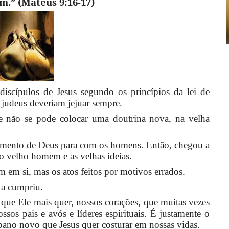
.” (Mateus 9:16-17)
iscípulos de Jesus segundo os princípios da lei de
s judeus deveriam jejuar sempre.
e não se pode colocar uma doutrina nova, na velha
amento de Deus para com os homens. Então, chegou a
s o velho homem e as velhas ideias.
um em si, mas os atos feitos por motivos errados.
 a cumpriu.
que Ele mais quer, nossos corações, que muitas vezes
os pais e avós e líderes espirituais. É justamente o
ano novo que Jesus quer costurar em nossas vidas.