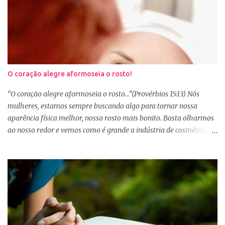
O coração alegre aformoseia o rosto!
“O coração alegre aformoseia o rosto...”(Provérbios 15:13) Nós
mulheres, estamos sempre buscando algo para tornar nossa
aparência física melhor, nosso rosto mais bonito. Basta olharmos
ao nosso redor e vemos como é grande a indústria de cosméticos e
produtos de beleza. No Youtube por exemplo, os canais com mais
seguidores são das blogueiras que dão dicas de beleza, ensinam a
se maquiar e testam produtos. Não é errado gostar de se cuidar e
buscar conhecimento de como ficar mais bonita e atraente. Eu
também gosto de maquiagem e dicas de beleza, no entanto,
precisamos cuidar primeiramente da nossa beleza interior. A
verdade é que, muitas de nós buscamos de forma desenfreada