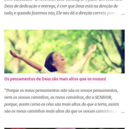
Deus de dedicação e entrega, é crer que Deus está na direção de
tudo, e quando fazemos isto, Ele nos dá a direção correta para que
tudo corra conforme a Sua vontade em nossa vida. Precisamos
confiar e nos alegrar em Deus. A Palavra nos garante que se
agirmos dessa forma seremos bem-sucedidas. E o que é ser bem-
sucedido? Para o mundo é aquele que alcança o sucesso com o
trabalho de suas próprias mãos, glorificando a si mesmo. Porém
para aquele que consagra tudo a Deus, o conceito é outro. Quando
consagramos nossa vida e nossos planos a Deus, ficamos
aguardando a Sua resposta que muitas vezes não é bem o que o
nosso coração desejava, mas é o desejo do coração de Deus. E
Os pensamentos de Deus são mais altos que os nossos!
sabemos que Deus é perfeito e tem o melhor para nós. Consagrar
tudo a Deus e fazer a Sua vontade, é a garantia de que tudo dará
“Porque os meus pensamentos não são os vossos pensamentos,
certo. Logo pela manhã, consagre s...
nem os vossos caminhos, os meus caminhos, diz o SENHOR,
porque, assim como os céus são mais altos do que a terra, assim
são os meus caminhos mais altos do que os vossos caminhos, e os
meus pensamentos, mais altos do que os vossos pensamentos.”
(Isaías 55:8-9) Na nossa caminhada cristã, muitas vezes