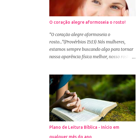
O coração alegre aformoseia o rosto!
“O coração alegre aformoseia o
rosto...”(Provérbios 15:13) Nós mulheres,
estamos sempre buscando algo para tornar
nossa aparência física melhor, nosso rosto
mais bonito. Basta olharmos ao nosso redor
e vemos como é grande a indústria de
cosméticos e produtos de beleza. No Youtube
por exemplo, os canais com mais seguidores
são das blogueiras que dão dicas de beleza,
ensinam a se maquiar e testam produtos.
Não é errado gostar de se cuidar e buscar
conhecimento de como ficar mais bonita e
atraente. Eu também gosto de maquiagem e
Plano de Leitura Bíblica - Início em
dicas de beleza, no entanto, precisamos
qualquer mês do ano