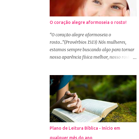
O coração alegre aformoseia o rosto!
“O coração alegre aformoseia o
rosto...”(Provérbios 15:13) Nós mulheres,
estamos sempre buscando algo para tornar
nossa aparência física melhor, nosso rosto
mais bonito. Basta olharmos ao nosso redor
e vemos como é grande a indústria de
cosméticos e produtos de beleza. No Youtube
por exemplo, os canais com mais seguidores
são das blogueiras que dão dicas de beleza,
ensinam a se maquiar e testam produtos.
Não é errado gostar de se cuidar e buscar
conhecimento de como ficar mais bonita e
atraente. Eu também gosto de maquiagem e
Plano de Leitura Bíblica - Início em
dicas de beleza, no entanto, precisamos
qualquer mês do ano