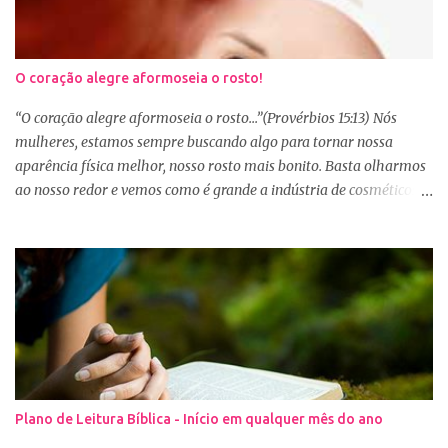
O coração alegre aformoseia o rosto!
“O coração alegre aformoseia o rosto...”(Provérbios 15:13) Nós
mulheres, estamos sempre buscando algo para tornar nossa
aparência física melhor, nosso rosto mais bonito. Basta olharmos
ao nosso redor e vemos como é grande a indústria de cosméticos e
produtos de beleza. No Youtube por exemplo, os canais com mais
seguidores são das blogueiras que dão dicas de beleza, ensinam a
se maquiar e testam produtos. Não é errado gostar de se cuidar e
buscar conhecimento de como ficar mais bonita e atraente. Eu
também gosto de maquiagem e dicas de beleza, no entanto,
precisamos cuidar primeiramente da nossa beleza interior. A
verdade é que, muitas de nós buscamos de forma desenfreada
ficarmos mais bonitas por fora tentando nos afirmar, e mostrar
que temos algum valor, porque nossos corações estão cheios de
Plano de Leitura Bíblica - Início em qualquer mês do ano
amargura e traumas causados por situações que vivenciamos. O