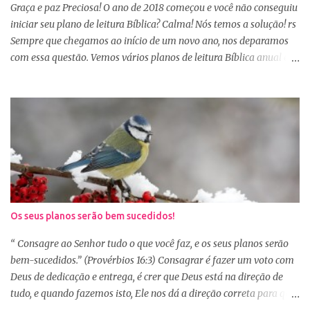
Sábio rei Salomão nós dá uma dica de beleza no livro de
Graça e paz Preciosa! O ano de 2018 começou e você não conseguiu
Provérbios dizendo que o coração alegre aformoseia o rosto. A
iniciar seu plano de leitura Bíblica? Calma! Nós temos a solução! rs
alegr...
Sempre que chegamos ao início de um novo ano, nos deparamos
com essa questão. Vemos vários planos de leitura Bíblica anual e
até decidimos iniciar, mas nos deparamos com algumas
dificuldades: A primeira dificuldade é começar no dia primeiro de
janeiro, principalmente as mulheres que muitas vezes recebem os
familiares em casa e precisam preparar várias coisas, ou então
aquela viagem de férias, e os dias se passaram e você não iniciou
sua leitura. E quando pegamos um plano de leitura Bíblica que
começa no dia primeiro de janeiro e percebemos que já estamos
no dia 20, desanimamos e acabamos deixando para o próximo
ano e assim vai... Outra situação que desanima é iniciar lendo
Os seus planos serão bem sucedidos!
vários capítulos por dia, muitas até conseguem iniciar no dia
primeiro de janeiro, mas como não estão acostumas com a leitura
“ Consagre ao Senhor tudo o que você faz, e os seus planos serão
e também com a dificuldade de entendi...
bem-sucedidos.” (Provérbios 16:3) Consagrar é fazer um voto com
Deus de dedicação e entrega, é crer que Deus está na direção de
tudo, e quando fazemos isto, Ele nos dá a direção correta para que