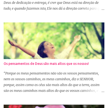
Deus de dedicação e entrega, é crer que Deus está na direção de
tudo, e quando fazemos isto, Ele nos dá a direção correta para que
tudo corra conforme a Sua vontade em nossa vida. Precisamos
confiar e nos alegrar em Deus. A Palavra nos garante que se
agirmos dessa forma seremos bem-sucedidas. E o que é ser bem-
sucedido? Para o mundo é aquele que alcança o sucesso com o
trabalho de suas próprias mãos, glorificando a si mesmo. Porém
para aquele que consagra tudo a Deus, o conceito é outro. Quando
consagramos nossa vida e nossos planos a Deus, ficamos
aguardando a Sua resposta que muitas vezes não é bem o que o
nosso coração desejava, mas é o desejo do coração de Deus. E
Os pensamentos de Deus são mais altos que os nossos!
sabemos que Deus é perfeito e tem o melhor para nós. Consagrar
tudo a Deus e fazer a Sua vontade, é a garantia de que tudo dará
“Porque os meus pensamentos não são os vossos pensamentos,
certo. Logo pela manhã, consagre s...
nem os vossos caminhos, os meus caminhos, diz o SENHOR,
porque, assim como os céus são mais altos do que a terra, assim
são os meus caminhos mais altos do que os vossos caminhos, e os
meus pensamentos, mais altos do que os vossos pensamentos.”
(Isaías 55:8-9) Na nossa caminhada cristã, muitas vezes