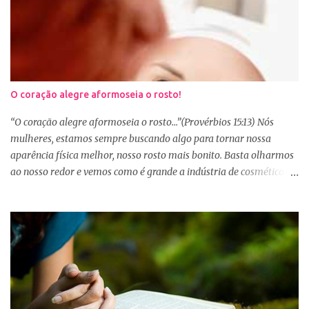
O coração alegre aformoseia o rosto!
“O coração alegre aformoseia o rosto...”(Provérbios 15:13) Nós
mulheres, estamos sempre buscando algo para tornar nossa
aparência física melhor, nosso rosto mais bonito. Basta olharmos
ao nosso redor e vemos como é grande a indústria de cosméticos e
produtos de beleza. No Youtube por exemplo, os canais com mais
seguidores são das blogueiras que dão dicas de beleza, ensinam a
se maquiar e testam produtos. Não é errado gostar de se cuidar e
buscar conhecimento de como ficar mais bonita e atraente. Eu
também gosto de maquiagem e dicas de beleza, no entanto,
precisamos cuidar primeiramente da nossa beleza interior. A
verdade é que, muitas de nós buscamos de forma desenfreada
ficarmos mais bonitas por fora tentando nos afirmar, e mostrar