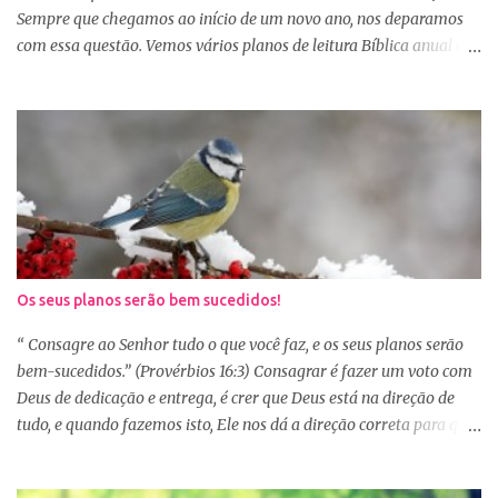
alegr...
Sempre que chegamos ao início de um novo ano, nos deparamos
com essa questão. Vemos vários planos de leitura Bíblica anual e
até decidimos iniciar, mas nos deparamos com algumas
dificuldades: A primeira dificuldade é começar no dia primeiro de
janeiro, principalmente as mulheres que muitas vezes recebem os
familiares em casa e precisam preparar várias coisas, ou então
aquela viagem de férias, e os dias se passaram e você não iniciou
sua leitura. E quando pegamos um plano de leitura Bíblica que
começa no dia primeiro de janeiro e percebemos que já estamos
no dia 20, desanimamos e acabamos deixando para o próximo
ano e assim vai... Outra situação que desanima é iniciar lendo
Os seus planos serão bem sucedidos!
vários capítulos por dia, muitas até conseguem iniciar no dia
primeiro de janeiro, mas como não estão acostumas com a leitura
“ Consagre ao Senhor tudo o que você faz, e os seus planos serão
e também com a dificuldade de entendi...
bem-sucedidos.” (Provérbios 16:3) Consagrar é fazer um voto com
Deus de dedicação e entrega, é crer que Deus está na direção de
tudo, e quando fazemos isto, Ele nos dá a direção correta para que
tudo corra conforme a Sua vontade em nossa vida. Precisamos
confiar e nos alegrar em Deus. A Palavra nos garante que se