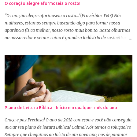
O coração alegre aformoseia o rosto!
“O coração alegre aformoseia o rosto...”(Provérbios 15:13) Nós
mulheres, estamos sempre buscando algo para tornar nossa
aparência física melhor, nosso rosto mais bonito. Basta olharmos
ao nosso redor e vemos como é grande a indústria de cosméticos e
produtos de beleza. No Youtube por exemplo, os canais com mais
seguidores são das blogueiras que dão dicas de beleza, ensinam a
se maquiar e testam produtos. Não é errado gostar de se cuidar e
buscar conhecimento de como ficar mais bonita e atraente. Eu
também gosto de maquiagem e dicas de beleza, no entanto,
precisamos cuidar primeiramente da nossa beleza interior. A
verdade é que, muitas de nós buscamos de forma desenfreada
ficarmos mais bonitas por fora tentando nos afirmar, e mostrar
que temos algum valor, porque nossos corações estão cheios de
Plano de Leitura Bíblica - Início em qualquer mês do ano
amargura e traumas causados por situações que vivenciamos. O
Sábio rei Salomão nós dá uma dica de beleza no livro de
Graça e paz Preciosa! O ano de 2018 começou e você não conseguiu
Provérbios dizendo que o coração alegre aformoseia o rosto. A
iniciar seu plano de leitura Bíblica? Calma! Nós temos a solução! rs
alegr...
Sempre que chegamos ao início de um novo ano, nos deparamos