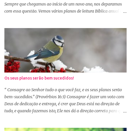
alegr...
Sempre que chegamos ao início de um novo ano, nos deparamos
com essa questão. Vemos vários planos de leitura Bíblica anual e
até decidimos iniciar, mas nos deparamos com algumas
dificuldades: A primeira dificuldade é começar no dia primeiro de
janeiro, principalmente as mulheres que muitas vezes recebem os
familiares em casa e precisam preparar várias coisas, ou então
aquela viagem de férias, e os dias se passaram e você não iniciou
sua leitura. E quando pegamos um plano de leitura Bíblica que
começa no dia primeiro de janeiro e percebemos que já estamos
no dia 20, desanimamos e acabamos deixando para o próximo
ano e assim vai... Outra situação que desanima é iniciar lendo
Os seus planos serão bem sucedidos!
vários capítulos por dia, muitas até conseguem iniciar no dia
primeiro de janeiro, mas como não estão acostumas com a leitura
“ Consagre ao Senhor tudo o que você faz, e os seus planos serão
e também com a dificuldade de entendi...
bem-sucedidos.” (Provérbios 16:3) Consagrar é fazer um voto com
Deus de dedicação e entrega, é crer que Deus está na direção de
tudo, e quando fazemos isto, Ele nos dá a direção correta para que
tudo corra conforme a Sua vontade em nossa vida. Precisamos
confiar e nos alegrar em Deus. A Palavra nos garante que se