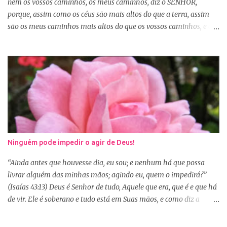
nem os vossos caminhos, os meus caminhos, diz o SENHOR,
porque, assim como os céus são mais altos do que a terra, assim
são os meus caminhos mais altos do que os vossos caminhos, e os
meus pensamentos, mais altos do que os vossos pensamentos.”
(Isaías 55:8-9) Na nossa caminhada cristã, muitas vezes
poderemos ser surpreendidos ou decepcionados com a maneira de
Deus agir. Deus não age conforme a ótica humana. Às vezes
pedimos algo a Deus sem saber se é a vontade d’Ele para nossa
vida, claro que podemos pedir, mas a vontade de Deus sempre
prevalecerá. Nem sempre, a nossa vontade é a vontade de Deus,
mas a Palavra nos garante que os caminhos e os pensamentos de
Deus são bem maiores que os nossos, se é assim, fiquemos
Ninguém pode impedir o agir de Deus!
tranquilas, pois tudo que vem de Deus é bom. Porém, se Deus
entregar o governo da nossa vida a nós, ou seja, deixar que a nossa
“Ainda antes que houvesse dia, eu sou; e nenhum há que possa
vontade prevaleça, vamos acabar infelizes e frustradas, porque só
livrar alguém das minhas mãos; agindo eu, quem o impedirá?”
Ele sabe o que...
(Isaías 43:13) Deus é Senhor de tudo, Aquele que era, que é e que há
de vir. Ele é soberano e tudo está em Suas mãos, e como diz a
Palavra, não há ninguém que impeça o Seu agir na minha e na sua
vida. Isaías deixou escrito algo que muitas vezes nos esquecemos