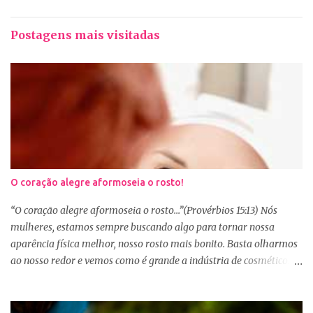
Postagens mais visitadas
O coração alegre aformoseia o rosto!
“O coração alegre aformoseia o rosto...”(Provérbios 15:13) Nós
mulheres, estamos sempre buscando algo para tornar nossa
aparência física melhor, nosso rosto mais bonito. Basta olharmos
ao nosso redor e vemos como é grande a indústria de cosméticos e
produtos de beleza. No Youtube por exemplo, os canais com mais
seguidores são das blogueiras que dão dicas de beleza, ensinam a
se maquiar e testam produtos. Não é errado gostar de se cuidar e