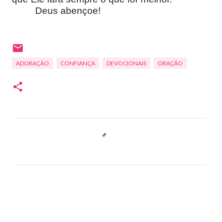
Deus abençoe!
ADORAÇÃO
CONFIANÇA
DEVOCIONAIS
ORAÇÃO
C
o
m
e
n
t
á