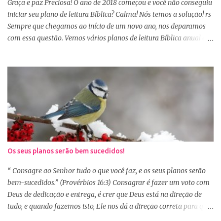
Sábio rei Salomão nós dá uma dica de beleza no livro de
Graça e paz Preciosa! O ano de 2018 começou e você não conseguiu
Provérbios dizendo que o coração alegre aformoseia o rosto. A
iniciar seu plano de leitura Bíblica? Calma! Nós temos a solução! rs
alegr...
Sempre que chegamos ao início de um novo ano, nos deparamos
com essa questão. Vemos vários planos de leitura Bíblica anual e
até decidimos iniciar, mas nos deparamos com algumas
dificuldades: A primeira dificuldade é começar no dia primeiro de
janeiro, principalmente as mulheres que muitas vezes recebem os
familiares em casa e precisam preparar várias coisas, ou então
aquela viagem de férias, e os dias se passaram e você não iniciou
sua leitura. E quando pegamos um plano de leitura Bíblica que
começa no dia primeiro de janeiro e percebemos que já estamos
no dia 20, desanimamos e acabamos deixando para o próximo
ano e assim vai... Outra situação que desanima é iniciar lendo
Os seus planos serão bem sucedidos!
vários capítulos por dia, muitas até conseguem iniciar no dia
primeiro de janeiro, mas como não estão acostumas com a leitura
“ Consagre ao Senhor tudo o que você faz, e os seus planos serão
e também com a dificuldade de entendi...
bem-sucedidos.” (Provérbios 16:3) Consagrar é fazer um voto com
Deus de dedicação e entrega, é crer que Deus está na direção de
tudo, e quando fazemos isto, Ele nos dá a direção correta para que
tudo corra conforme a Sua vontade em nossa vida. Precisamos