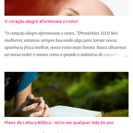
O coração alegre aformoseia o rosto!
“O coração alegre aformoseia o rosto...”(Provérbios 15:13) Nós
mulheres, estamos sempre buscando algo para tornar nossa
aparência física melhor, nosso rosto mais bonito. Basta olharmos
ao nosso redor e vemos como é grande a indústria de cosméticos e
produtos de beleza. No Youtube por exemplo, os canais com mais
seguidores são das blogueiras que dão dicas de beleza, ensinam a
se maquiar e testam produtos. Não é errado gostar de se cuidar e
buscar conhecimento de como ficar mais bonita e atraente. Eu
também gosto de maquiagem e dicas de beleza, no entanto,
precisamos cuidar primeiramente da nossa beleza interior. A
verdade é que, muitas de nós buscamos de forma desenfreada
ficarmos mais bonitas por fora tentando nos afirmar, e mostrar
que temos algum valor, porque nossos corações estão cheios de
Plano de Leitura Bíblica - Início em qualquer mês do ano
amargura e traumas causados por situações que vivenciamos. O