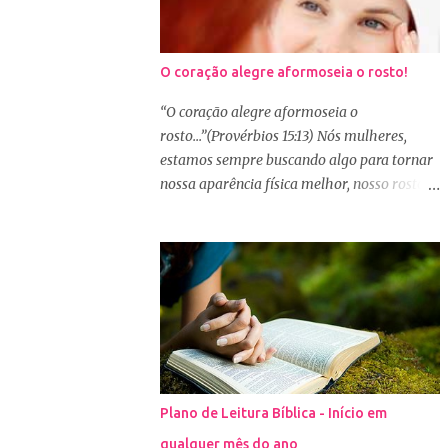
O coração alegre aformoseia o rosto!
“O coração alegre aformoseia o
rosto...”(Provérbios 15:13) Nós mulheres,
estamos sempre buscando algo para tornar
nossa aparência física melhor, nosso rosto
mais bonito. Basta olharmos ao nosso redor
e vemos como é grande a indústria de
cosméticos e produtos de beleza. No Youtube
por exemplo, os canais com mais seguidores
são das blogueiras que dão dicas de beleza,
ensinam a se maquiar e testam produtos.
Não é errado gostar de se cuidar e buscar
conhecimento de como ficar mais bonita e
atraente. Eu também gosto de maquiagem e
Plano de Leitura Bíblica - Início em
dicas de beleza, no entanto, precisamos
qualquer mês do ano