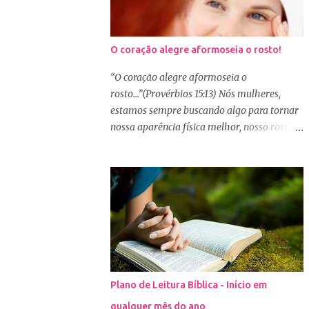
O coração alegre aformoseia o rosto!
“O coração alegre aformoseia o
rosto...”(Provérbios 15:13) Nós mulheres,
estamos sempre buscando algo para tornar
nossa aparência física melhor, nosso rosto
mais bonito. Basta olharmos ao nosso redor
e vemos como é grande a indústria de
cosméticos e produtos de beleza. No Youtube
por exemplo, os canais com mais seguidores
são das blogueiras que dão dicas de beleza,
ensinam a se maquiar e testam produtos.
Não é errado gostar de se cuidar e buscar
conhecimento de como ficar mais bonita e
atraente. Eu também gosto de maquiagem e
Plano de Leitura Bíblica - Início em
dicas de beleza, no entanto, precisamos
qualquer mês do ano