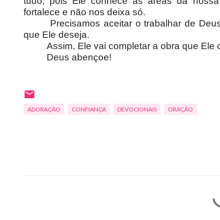
tudo, pois Ele conhece as áreas da nossa
fortalece e não nos deixa só.
Precisamos aceitar o trabalhar de Deu
que Ele deseja.
Assim, Ele vai completar a obra que El
Deus abençoe!
ADORAÇÃO
CONFIANÇA
DEVOCIONAIS
ORAÇÃO
C
o
m