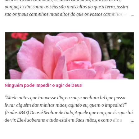
porque, assim como os céus são mais altos do que a terra, assim
são os meus caminhos mais altos do que os vossos caminhos, e os
meus pensamentos, mais altos do que os vossos pensamentos.”
(Isaías 55:8-9) Na nossa caminhada cristã, muitas vezes
poderemos ser surpreendidos ou decepcionados com a maneira de
Deus agir. Deus não age conforme a ótica humana. Às vezes
pedimos algo a Deus sem saber se é a vontade d’Ele para nossa
vida, claro que podemos pedir, mas a vontade de Deus sempre
prevalecerá. Nem sempre, a nossa vontade é a vontade de Deus,
mas a Palavra nos garante que os caminhos e os pensamentos de
Deus são bem maiores que os nossos, se é assim, fiquemos
Ninguém pode impedir o agir de Deus!
tranquilas, pois tudo que vem de Deus é bom. Porém, se Deus
entregar o governo da nossa vida a nós, ou seja, deixar que a nossa
“Ainda antes que houvesse dia, eu sou; e nenhum há que possa
vontade prevaleça, vamos acabar infelizes e frustradas, porque só
livrar alguém das minhas mãos; agindo eu, quem o impedirá?”
Ele sabe o que...
(Isaías 43:13) Deus é Senhor de tudo, Aquele que era, que é e que há
de vir. Ele é soberano e tudo está em Suas mãos, e como diz a
Palavra, não há ninguém que impeça o Seu agir na minha e na sua
vida. Isaías deixou escrito algo que muitas vezes nos esquecemos