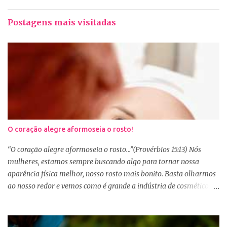
Postagens mais visitadas
O coração alegre aformoseia o rosto!
“O coração alegre aformoseia o rosto...”(Provérbios 15:13) Nós
mulheres, estamos sempre buscando algo para tornar nossa
aparência física melhor, nosso rosto mais bonito. Basta olharmos
ao nosso redor e vemos como é grande a indústria de cosméticos e
produtos de beleza. No Youtube por exemplo, os canais com mais
seguidores são das blogueiras que dão dicas de beleza, ensinam a
se maquiar e testam produtos. Não é errado gostar de se cuidar e