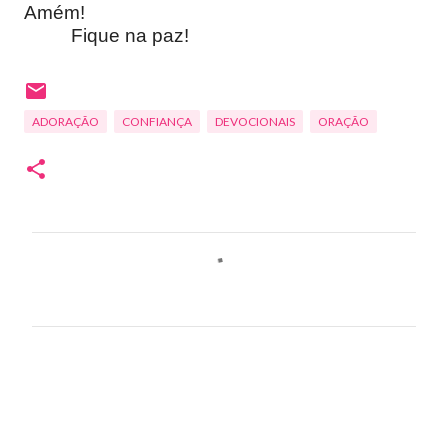
Amém!
Fique na paz!
ADORAÇÃO
CONFIANÇA
DEVOCIONAIS
ORAÇÃO
C
o
m
e
n
t
á