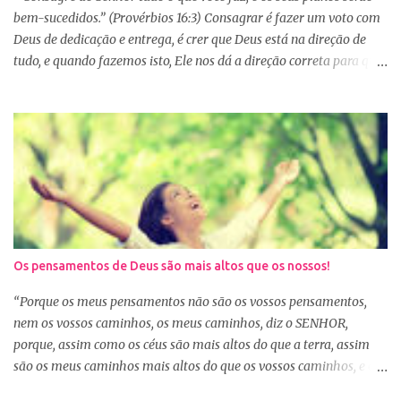
e também com a dificuldade de entendi...
bem-sucedidos.” (Provérbios 16:3) Consagrar é fazer um voto com
Deus de dedicação e entrega, é crer que Deus está na direção de
tudo, e quando fazemos isto, Ele nos dá a direção correta para que
tudo corra conforme a Sua vontade em nossa vida. Precisamos
confiar e nos alegrar em Deus. A Palavra nos garante que se
agirmos dessa forma seremos bem-sucedidas. E o que é ser bem-
sucedido? Para o mundo é aquele que alcança o sucesso com o
trabalho de suas próprias mãos, glorificando a si mesmo. Porém
para aquele que consagra tudo a Deus, o conceito é outro. Quando
consagramos nossa vida e nossos planos a Deus, ficamos
aguardando a Sua resposta que muitas vezes não é bem o que o
nosso coração desejava, mas é o desejo do coração de Deus. E
Os pensamentos de Deus são mais altos que os nossos!
sabemos que Deus é perfeito e tem o melhor para nós. Consagrar
tudo a Deus e fazer a Sua vontade, é a garantia de que tudo dará
“Porque os meus pensamentos não são os vossos pensamentos,
certo. Logo pela manhã, consagre s...
nem os vossos caminhos, os meus caminhos, diz o SENHOR,
porque, assim como os céus são mais altos do que a terra, assim
são os meus caminhos mais altos do que os vossos caminhos, e os
meus pensamentos, mais altos do que os vossos pensamentos.”