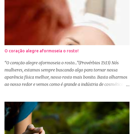
O coração alegre aformoseia o rosto!
“O coração alegre aformoseia o rosto...”(Provérbios 15:13) Nós
mulheres, estamos sempre buscando algo para tornar nossa
aparência física melhor, nosso rosto mais bonito. Basta olharmos
ao nosso redor e vemos como é grande a indústria de cosméticos e
produtos de beleza. No Youtube por exemplo, os canais com mais
seguidores são das blogueiras que dão dicas de beleza, ensinam a
se maquiar e testam produtos. Não é errado gostar de se cuidar e
buscar conhecimento de como ficar mais bonita e atraente. Eu
também gosto de maquiagem e dicas de beleza, no entanto,
precisamos cuidar primeiramente da nossa beleza interior. A