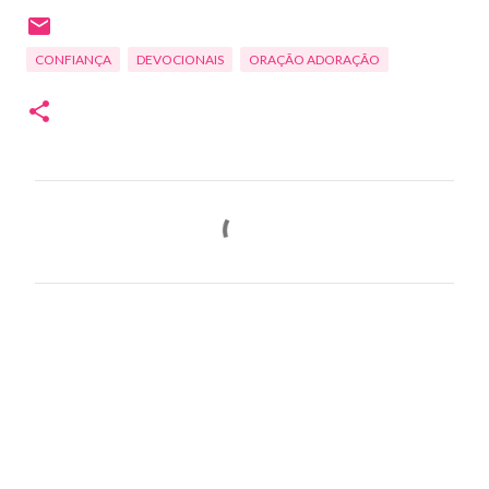
CONFIANÇA
DEVOCIONAIS
ORAÇÃO ADORAÇÃO
C
o
m
e
n
t
á
r
i