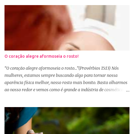
O coração alegre aformoseia o rosto!
“O coração alegre aformoseia o rosto...”(Provérbios 15:13) Nós
mulheres, estamos sempre buscando algo para tornar nossa
aparência física melhor, nosso rosto mais bonito. Basta olharmos
ao nosso redor e vemos como é grande a indústria de cosméticos e
produtos de beleza. No Youtube por exemplo, os canais com mais
seguidores são das blogueiras que dão dicas de beleza, ensinam a
se maquiar e testam produtos. Não é errado gostar de se cuidar e
buscar conhecimento de como ficar mais bonita e atraente. Eu
também gosto de maquiagem e dicas de beleza, no entanto,
precisamos cuidar primeiramente da nossa beleza interior. A