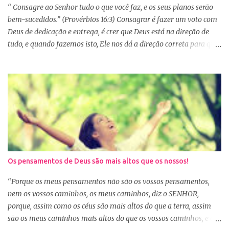
primeiro de janeiro, mas como não estão acostumas com a leitura
“ Consagre ao Senhor tudo o que você faz, e os seus planos serão
e também com a dificuldade de entendi...
bem-sucedidos.” (Provérbios 16:3) Consagrar é fazer um voto com
Deus de dedicação e entrega, é crer que Deus está na direção de
tudo, e quando fazemos isto, Ele nos dá a direção correta para que
tudo corra conforme a Sua vontade em nossa vida. Precisamos
confiar e nos alegrar em Deus. A Palavra nos garante que se
agirmos dessa forma seremos bem-sucedidas. E o que é ser bem-
sucedido? Para o mundo é aquele que alcança o sucesso com o
trabalho de suas próprias mãos, glorificando a si mesmo. Porém
para aquele que consagra tudo a Deus, o conceito é outro. Quando
consagramos nossa vida e nossos planos a Deus, ficamos
aguardando a Sua resposta que muitas vezes não é bem o que o
nosso coração desejava, mas é o desejo do coração de Deus. E
Os pensamentos de Deus são mais altos que os nossos!
sabemos que Deus é perfeito e tem o melhor para nós. Consagrar
tudo a Deus e fazer a Sua vontade, é a garantia de que tudo dará
“Porque os meus pensamentos não são os vossos pensamentos,
certo. Logo pela manhã, consagre s...
nem os vossos caminhos, os meus caminhos, diz o SENHOR,
porque, assim como os céus são mais altos do que a terra, assim
são os meus caminhos mais altos do que os vossos caminhos, e os