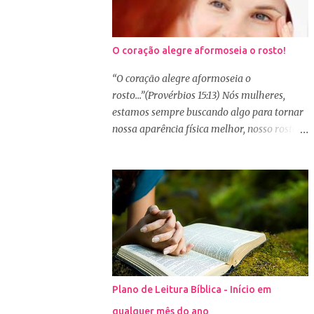
O coração alegre aformoseia o rosto!
“O coração alegre aformoseia o
rosto...”(Provérbios 15:13) Nós mulheres,
estamos sempre buscando algo para tornar
nossa aparência física melhor, nosso rosto
mais bonito. Basta olharmos ao nosso redor
e vemos como é grande a indústria de
cosméticos e produtos de beleza. No Youtube
por exemplo, os canais com mais seguidores
são das blogueiras que dão dicas de beleza,
ensinam a se maquiar e testam produtos.
Não é errado gostar de se cuidar e buscar
conhecimento de como ficar mais bonita e
atraente. Eu também gosto de maquiagem e
Plano de Leitura Bíblica - Início em
dicas de beleza, no entanto, precisamos
qualquer mês do ano