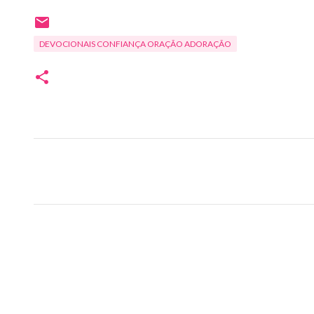
DEVOCIONAIS CONFIANÇA ORAÇÃO ADORAÇÃO
C
o
m
e
n
t
á
r