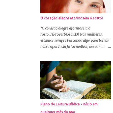
O coração alegre aformoseia o rosto!
“O coração alegre aformoseia o
rosto...”(Provérbios 15:13) Nós mulheres,
estamos sempre buscando algo para tornar
nossa aparência física melhor, nosso rosto
mais bonito. Basta olharmos ao nosso redor
e vemos como é grande a indústria de
cosméticos e produtos de beleza. No Youtube
por exemplo, os canais com mais seguidores
são das blogueiras que dão dicas de beleza,
ensinam a se maquiar e testam produtos.
Não é errado gostar de se cuidar e buscar
conhecimento de como ficar mais bonita e
atraente. Eu também gosto de maquiagem e
Plano de Leitura Bíblica - Início em
dicas de beleza, no entanto, precisamos
qualquer mês do ano