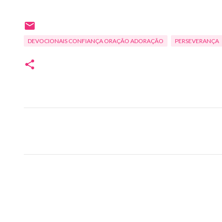
DEVOCIONAIS CONFIANÇA ORAÇÃO ADORAÇÃO
PERSEVERANÇA
C
o
m
e
n
t
á
r