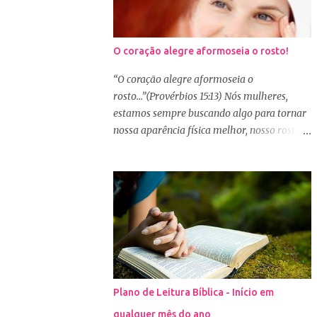
O coração alegre aformoseia o rosto!
“O coração alegre aformoseia o
rosto...”(Provérbios 15:13) Nós mulheres,
estamos sempre buscando algo para tornar
nossa aparência física melhor, nosso rosto
mais bonito. Basta olharmos ao nosso redor
e vemos como é grande a indústria de
cosméticos e produtos de beleza. No Youtube
por exemplo, os canais com mais seguidores
são das blogueiras que dão dicas de beleza,
ensinam a se maquiar e testam produtos.
Não é errado gostar de se cuidar e buscar
conhecimento de como ficar mais bonita e
atraente. Eu também gosto de maquiagem e
Plano de Leitura Bíblica - Início em
dicas de beleza, no entanto, precisamos
qualquer mês do ano