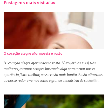
Postagens mais visitadas
O coração alegre aformoseia o rosto!
“O coração alegre aformoseia o rosto...”(Provérbios 15:13) Nós
mulheres, estamos sempre buscando algo para tornar nossa
aparência física melhor, nosso rosto mais bonito. Basta olharmos
ao nosso redor e vemos como é grande a indústria de cosméticos e
produtos de beleza. No Youtube por exemplo, os canais com mais
seguidores são das blogueiras que dão dicas de beleza, ensinam a
se maquiar e testam produtos. Não é errado gostar de se cuidar e
buscar conhecimento de como ficar mais bonita e atraente. Eu