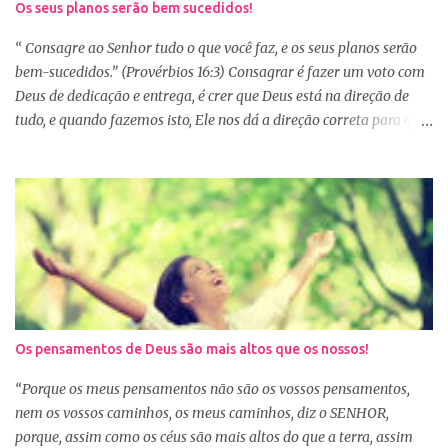
Os seus planos serão bem sucedidos!
vários capítulos por dia, muitas até conseguem iniciar no dia
primeiro de janeiro, mas como não estão acostumas com a leitura
“ Consagre ao Senhor tudo o que você faz, e os seus planos serão
e também com a dificuldade de entendi...
bem-sucedidos.” (Provérbios 16:3) Consagrar é fazer um voto com
Deus de dedicação e entrega, é crer que Deus está na direção de
tudo, e quando fazemos isto, Ele nos dá a direção correta para que
tudo corra conforme a Sua vontade em nossa vida. Precisamos
confiar e nos alegrar em Deus. A Palavra nos garante que se
agirmos dessa forma seremos bem-sucedidas. E o que é ser bem-
sucedido? Para o mundo é aquele que alcança o sucesso com o
trabalho de suas próprias mãos, glorificando a si mesmo. Porém
para aquele que consagra tudo a Deus, o conceito é outro. Quando
consagramos nossa vida e nossos planos a Deus, ficamos
aguardando a Sua resposta que muitas vezes não é bem o que o
nosso coração desejava, mas é o desejo do coração de Deus. E
Os pensamentos de Deus são mais altos que os nossos!
sabemos que Deus é perfeito e tem o melhor para nós. Consagrar
tudo a Deus e fazer a Sua vontade, é a garantia de que tudo dará
“Porque os meus pensamentos não são os vossos pensamentos,
certo. Logo pela manhã, consagre s...
nem os vossos caminhos, os meus caminhos, diz o SENHOR,
porque, assim como os céus são mais altos do que a terra, assim