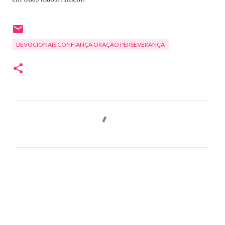
DEVOCIONAIS CONFIANÇA ORAÇÃO PERSEVERANÇA
C
o
m
e
n
t
á
r