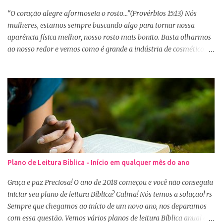
“O coração alegre aformoseia o rosto...”(Provérbios 15:13) Nós
mulheres, estamos sempre buscando algo para tornar nossa
aparência física melhor, nosso rosto mais bonito. Basta olharmos
ao nosso redor e vemos como é grande a indústria de cosméticos e
produtos de beleza. No Youtube por exemplo, os canais com mais
seguidores são das blogueiras que dão dicas de beleza, ensinam a
se maquiar e testam produtos. Não é errado gostar de se cuidar e
buscar conhecimento de como ficar mais bonita e atraente. Eu
também gosto de maquiagem e dicas de beleza, no entanto,
precisamos cuidar primeiramente da nossa beleza interior. A
verdade é que, muitas de nós buscamos de forma desenfreada
ficarmos mais bonitas por fora tentando nos afirmar, e mostrar
que temos algum valor, porque nossos corações estão cheios de
Plano de Leitura Bíblica - Início em qualquer mês do ano
amargura e traumas causados por situações que vivenciamos. O
Sábio rei Salomão nós dá uma dica de beleza no livro de
Graça e paz Preciosa! O ano de 2018 começou e você não conseguiu
Provérbios dizendo que o coração alegre aformoseia o rosto. A
iniciar seu plano de leitura Bíblica? Calma! Nós temos a solução! rs
alegr...
Sempre que chegamos ao início de um novo ano, nos deparamos
com essa questão. Vemos vários planos de leitura Bíblica anual e