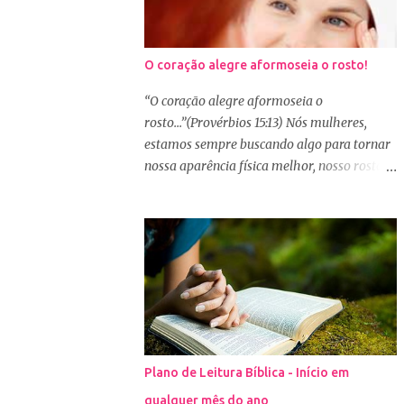
O coração alegre aformoseia o rosto!
“O coração alegre aformoseia o
rosto...”(Provérbios 15:13) Nós mulheres,
estamos sempre buscando algo para tornar
nossa aparência física melhor, nosso rosto
mais bonito. Basta olharmos ao nosso redor
e vemos como é grande a indústria de
cosméticos e produtos de beleza. No Youtube
por exemplo, os canais com mais seguidores
são das blogueiras que dão dicas de beleza,
ensinam a se maquiar e testam produtos.
Não é errado gostar de se cuidar e buscar
conhecimento de como ficar mais bonita e
atraente. Eu também gosto de maquiagem e
Plano de Leitura Bíblica - Início em
dicas de beleza, no entanto, precisamos
qualquer mês do ano