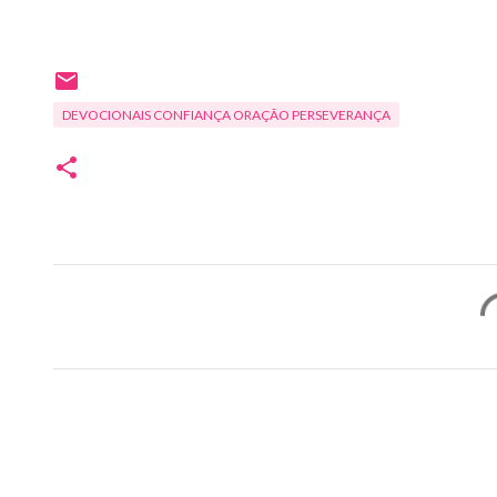
DEVOCIONAIS CONFIANÇA ORAÇÃO PERSEVERANÇA
C
o
m
e
n
t
á