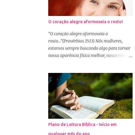
O coração alegre aformoseia o rosto!
“O coração alegre aformoseia o
rosto...”(Provérbios 15:13) Nós mulheres,
estamos sempre buscando algo para tornar
nossa aparência física melhor, nosso rosto
mais bonito. Basta olharmos ao nosso redor
e vemos como é grande a indústria de
cosméticos e produtos de beleza. No Youtube
por exemplo, os canais com mais seguidores
são das blogueiras que dão dicas de beleza,
ensinam a se maquiar e testam produtos.
Não é errado gostar de se cuidar e buscar
conhecimento de como ficar mais bonita e
atraente. Eu também gosto de maquiagem e
Plano de Leitura Bíblica - Início em
dicas de beleza, no entanto, precisamos
qualquer mês do ano