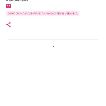
DEVOCIONAIS CONFIANÇA ORAÇÃO PERSEVERANÇA
C
o
m
e
n
t
á
r
i