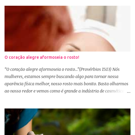
O coração alegre aformoseia o rosto!
“O coração alegre aformoseia o rosto...”(Provérbios 15:13) Nós
mulheres, estamos sempre buscando algo para tornar nossa
aparência física melhor, nosso rosto mais bonito. Basta olharmos
ao nosso redor e vemos como é grande a indústria de cosméticos e
produtos de beleza. No Youtube por exemplo, os canais com mais
seguidores são das blogueiras que dão dicas de beleza, ensinam a
se maquiar e testam produtos. Não é errado gostar de se cuidar e
buscar conhecimento de como ficar mais bonita e atraente. Eu
também gosto de maquiagem e dicas de beleza, no entanto,
precisamos cuidar primeiramente da nossa beleza interior. A