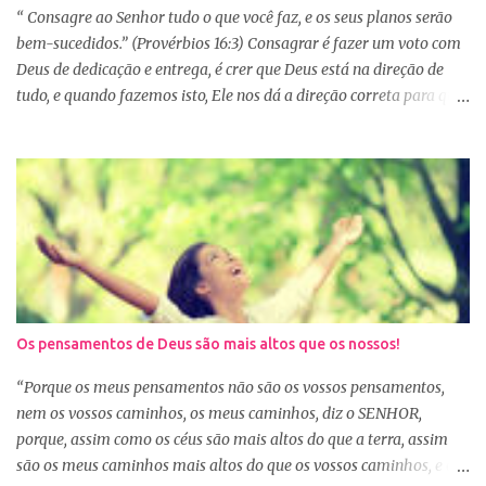
primeiro de janeiro, mas como não estão acostumas com a leitura
“ Consagre ao Senhor tudo o que você faz, e os seus planos serão
e também com a dificuldade de entendi...
bem-sucedidos.” (Provérbios 16:3) Consagrar é fazer um voto com
Deus de dedicação e entrega, é crer que Deus está na direção de
tudo, e quando fazemos isto, Ele nos dá a direção correta para que
tudo corra conforme a Sua vontade em nossa vida. Precisamos
confiar e nos alegrar em Deus. A Palavra nos garante que se
agirmos dessa forma seremos bem-sucedidas. E o que é ser bem-
sucedido? Para o mundo é aquele que alcança o sucesso com o
trabalho de suas próprias mãos, glorificando a si mesmo. Porém
para aquele que consagra tudo a Deus, o conceito é outro. Quando
consagramos nossa vida e nossos planos a Deus, ficamos
aguardando a Sua resposta que muitas vezes não é bem o que o
nosso coração desejava, mas é o desejo do coração de Deus. E
Os pensamentos de Deus são mais altos que os nossos!
sabemos que Deus é perfeito e tem o melhor para nós. Consagrar
tudo a Deus e fazer a Sua vontade, é a garantia de que tudo dará
“Porque os meus pensamentos não são os vossos pensamentos,
certo. Logo pela manhã, consagre s...
nem os vossos caminhos, os meus caminhos, diz o SENHOR,
porque, assim como os céus são mais altos do que a terra, assim
são os meus caminhos mais altos do que os vossos caminhos, e os