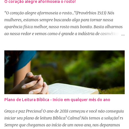
O coração alegre aformoseia o rosto!
“O coração alegre aformoseia o rosto...”(Provérbios 15:13) Nós
mulheres, estamos sempre buscando algo para tornar nossa
aparência física melhor, nosso rosto mais bonito. Basta olharmos
ao nosso redor e vemos como é grande a indústria de cosméticos e
produtos de beleza. No Youtube por exemplo, os canais com mais
seguidores são das blogueiras que dão dicas de beleza, ensinam a
se maquiar e testam produtos. Não é errado gostar de se cuidar e
buscar conhecimento de como ficar mais bonita e atraente. Eu
também gosto de maquiagem e dicas de beleza, no entanto,
precisamos cuidar primeiramente da nossa beleza interior. A
verdade é que, muitas de nós buscamos de forma desenfreada
ficarmos mais bonitas por fora tentando nos afirmar, e mostrar
que temos algum valor, porque nossos corações estão cheios de
Plano de Leitura Bíblica - Início em qualquer mês do ano
amargura e traumas causados por situações que vivenciamos. O
Sábio rei Salomão nós dá uma dica de beleza no livro de
Graça e paz Preciosa! O ano de 2018 começou e você não conseguiu
Provérbios dizendo que o coração alegre aformoseia o rosto. A
iniciar seu plano de leitura Bíblica? Calma! Nós temos a solução! rs
alegr...
Sempre que chegamos ao início de um novo ano, nos deparamos