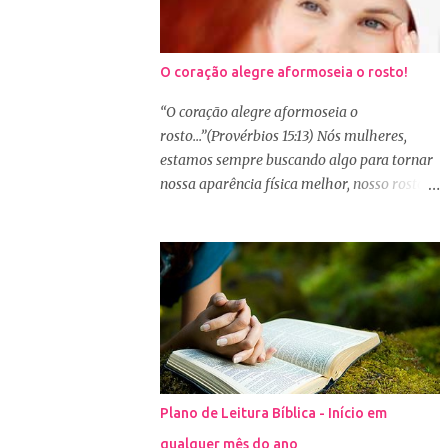
O coração alegre aformoseia o rosto!
“O coração alegre aformoseia o
rosto...”(Provérbios 15:13) Nós mulheres,
estamos sempre buscando algo para tornar
nossa aparência física melhor, nosso rosto
mais bonito. Basta olharmos ao nosso redor
e vemos como é grande a indústria de
cosméticos e produtos de beleza. No Youtube
por exemplo, os canais com mais seguidores
são das blogueiras que dão dicas de beleza,
ensinam a se maquiar e testam produtos.
Não é errado gostar de se cuidar e buscar
conhecimento de como ficar mais bonita e
atraente. Eu também gosto de maquiagem e
Plano de Leitura Bíblica - Início em
dicas de beleza, no entanto, precisamos
qualquer mês do ano