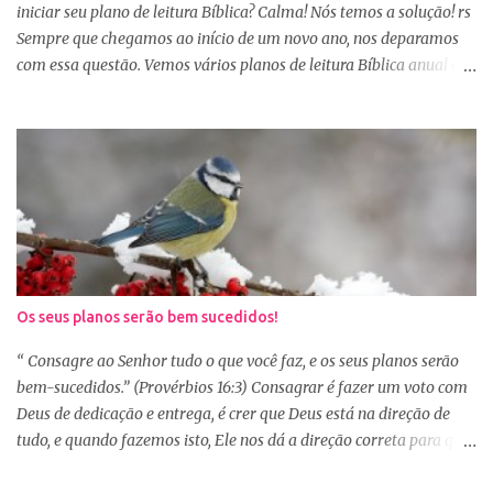
Provérbios dizendo que o coração alegre aformoseia o rosto. A
iniciar seu plano de leitura Bíblica? Calma! Nós temos a solução! rs
alegr...
Sempre que chegamos ao início de um novo ano, nos deparamos
com essa questão. Vemos vários planos de leitura Bíblica anual e
até decidimos iniciar, mas nos deparamos com algumas
dificuldades: A primeira dificuldade é começar no dia primeiro de
janeiro, principalmente as mulheres que muitas vezes recebem os
familiares em casa e precisam preparar várias coisas, ou então
aquela viagem de férias, e os dias se passaram e você não iniciou
sua leitura. E quando pegamos um plano de leitura Bíblica que
começa no dia primeiro de janeiro e percebemos que já estamos
no dia 20, desanimamos e acabamos deixando para o próximo
ano e assim vai... Outra situação que desanima é iniciar lendo
Os seus planos serão bem sucedidos!
vários capítulos por dia, muitas até conseguem iniciar no dia
primeiro de janeiro, mas como não estão acostumas com a leitura
“ Consagre ao Senhor tudo o que você faz, e os seus planos serão
e também com a dificuldade de entendi...
bem-sucedidos.” (Provérbios 16:3) Consagrar é fazer um voto com
Deus de dedicação e entrega, é crer que Deus está na direção de
tudo, e quando fazemos isto, Ele nos dá a direção correta para que
tudo corra conforme a Sua vontade em nossa vida. Precisamos