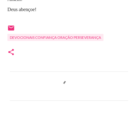
Deus abençoe!
DEVOCIONAIS CONFIANÇA ORAÇÃO PERSEVERANÇA
C
o
m
e
n
t
á