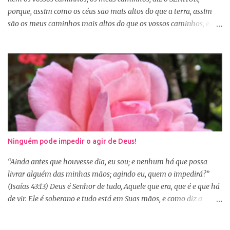
porque, assim como os céus são mais altos do que a terra, assim
são os meus caminhos mais altos do que os vossos caminhos, e os
meus pensamentos, mais altos do que os vossos pensamentos.”
(Isaías 55:8-9) Na nossa caminhada cristã, muitas vezes
poderemos ser surpreendidos ou decepcionados com a maneira de
Deus agir. Deus não age conforme a ótica humana. Às vezes
pedimos algo a Deus sem saber se é a vontade d’Ele para nossa
vida, claro que podemos pedir, mas a vontade de Deus sempre
prevalecerá. Nem sempre, a nossa vontade é a vontade de Deus,
mas a Palavra nos garante que os caminhos e os pensamentos de
Deus são bem maiores que os nossos, se é assim, fiquemos
Ninguém pode impedir o agir de Deus!
tranquilas, pois tudo que vem de Deus é bom. Porém, se Deus
entregar o governo da nossa vida a nós, ou seja, deixar que a nossa
“Ainda antes que houvesse dia, eu sou; e nenhum há que possa
vontade prevaleça, vamos acabar infelizes e frustradas, porque só
livrar alguém das minhas mãos; agindo eu, quem o impedirá?”
Ele sabe o que...
(Isaías 43:13) Deus é Senhor de tudo, Aquele que era, que é e que há
de vir. Ele é soberano e tudo está em Suas mãos, e como diz a
Palavra, não há ninguém que impeça o Seu agir na minha e na sua
vida. Isaías deixou escrito algo que muitas vezes nos esquecemos