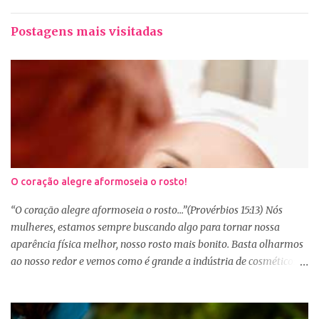
Postagens mais visitadas
O coração alegre aformoseia o rosto!
“O coração alegre aformoseia o rosto...”(Provérbios 15:13) Nós
mulheres, estamos sempre buscando algo para tornar nossa
aparência física melhor, nosso rosto mais bonito. Basta olharmos
ao nosso redor e vemos como é grande a indústria de cosméticos e
produtos de beleza. No Youtube por exemplo, os canais com mais
seguidores são das blogueiras que dão dicas de beleza, ensinam a
se maquiar e testam produtos. Não é errado gostar de se cuidar e