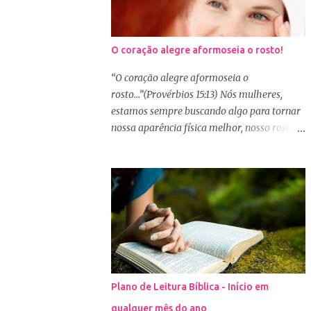
O coração alegre aformoseia o rosto!
“O coração alegre aformoseia o
rosto...”(Provérbios 15:13) Nós mulheres,
estamos sempre buscando algo para tornar
nossa aparência física melhor, nosso rosto
mais bonito. Basta olharmos ao nosso redor
e vemos como é grande a indústria de
cosméticos e produtos de beleza. No Youtube
por exemplo, os canais com mais seguidores
são das blogueiras que dão dicas de beleza,
ensinam a se maquiar e testam produtos.
Não é errado gostar de se cuidar e buscar
conhecimento de como ficar mais bonita e
atraente. Eu também gosto de maquiagem e
Plano de Leitura Bíblica - Início em
dicas de beleza, no entanto, precisamos
qualquer mês do ano