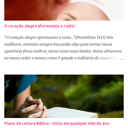
O coração alegre aformoseia o rosto!
“O coração alegre aformoseia o rosto...”(Provérbios 15:13) Nós
mulheres, estamos sempre buscando algo para tornar nossa
aparência física melhor, nosso rosto mais bonito. Basta olharmos
ao nosso redor e vemos como é grande a indústria de cosméticos e
produtos de beleza. No Youtube por exemplo, os canais com mais
seguidores são das blogueiras que dão dicas de beleza, ensinam a
se maquiar e testam produtos. Não é errado gostar de se cuidar e
buscar conhecimento de como ficar mais bonita e atraente. Eu
também gosto de maquiagem e dicas de beleza, no entanto,
precisamos cuidar primeiramente da nossa beleza interior. A
verdade é que, muitas de nós buscamos de forma desenfreada
ficarmos mais bonitas por fora tentando nos afirmar, e mostrar
que temos algum valor, porque nossos corações estão cheios de
Plano de Leitura Bíblica - Início em qualquer mês do ano
amargura e traumas causados por situações que vivenciamos. O