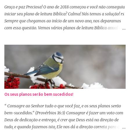
Sábio rei Salomão nós dá uma dica de beleza no livro de
Graça e paz Preciosa! O ano de 2018 começou e você não conseguiu
Provérbios dizendo que o coração alegre aformoseia o rosto. A
iniciar seu plano de leitura Bíblica? Calma! Nós temos a solução! rs
alegr...
Sempre que chegamos ao início de um novo ano, nos deparamos
com essa questão. Vemos vários planos de leitura Bíblica anual e
até decidimos iniciar, mas nos deparamos com algumas
dificuldades: A primeira dificuldade é começar no dia primeiro de
janeiro, principalmente as mulheres que muitas vezes recebem os
familiares em casa e precisam preparar várias coisas, ou então
aquela viagem de férias, e os dias se passaram e você não iniciou
sua leitura. E quando pegamos um plano de leitura Bíblica que
começa no dia primeiro de janeiro e percebemos que já estamos
no dia 20, desanimamos e acabamos deixando para o próximo
ano e assim vai... Outra situação que desanima é iniciar lendo
Os seus planos serão bem sucedidos!
vários capítulos por dia, muitas até conseguem iniciar no dia
primeiro de janeiro, mas como não estão acostumas com a leitura
“ Consagre ao Senhor tudo o que você faz, e os seus planos serão
e também com a dificuldade de entendi...
bem-sucedidos.” (Provérbios 16:3) Consagrar é fazer um voto com
Deus de dedicação e entrega, é crer que Deus está na direção de
tudo, e quando fazemos isto, Ele nos dá a direção correta para que