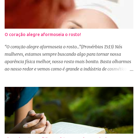
O coração alegre aformoseia o rosto!
“O coração alegre aformoseia o rosto...”(Provérbios 15:13) Nós
mulheres, estamos sempre buscando algo para tornar nossa
aparência física melhor, nosso rosto mais bonito. Basta olharmos
ao nosso redor e vemos como é grande a indústria de cosméticos e
produtos de beleza. No Youtube por exemplo, os canais com mais
seguidores são das blogueiras que dão dicas de beleza, ensinam a
se maquiar e testam produtos. Não é errado gostar de se cuidar e
buscar conhecimento de como ficar mais bonita e atraente. Eu
também gosto de maquiagem e dicas de beleza, no entanto,
precisamos cuidar primeiramente da nossa beleza interior. A
verdade é que, muitas de nós buscamos de forma desenfreada
ficarmos mais bonitas por fora tentando nos afirmar, e mostrar
que temos algum valor, porque nossos corações estão cheios de