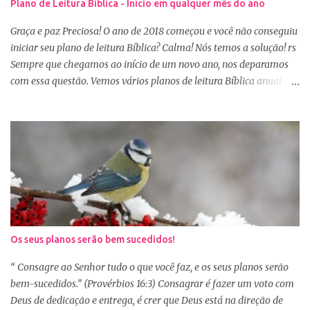
Plano de Leitura Bíblica - Início em qualquer mês do ano
amargura e traumas causados por situações que vivenciamos. O
Sábio rei Salomão nós dá uma dica de beleza no livro de
Graça e paz Preciosa! O ano de 2018 começou e você não conseguiu
Provérbios dizendo que o coração alegre aformoseia o rosto. A
iniciar seu plano de leitura Bíblica? Calma! Nós temos a solução! rs
alegr...
Sempre que chegamos ao início de um novo ano, nos deparamos
com essa questão. Vemos vários planos de leitura Bíblica anual e
até decidimos iniciar, mas nos deparamos com algumas
dificuldades: A primeira dificuldade é começar no dia primeiro de
janeiro, principalmente as mulheres que muitas vezes recebem os
familiares em casa e precisam preparar várias coisas, ou então
aquela viagem de férias, e os dias se passaram e você não iniciou
sua leitura. E quando pegamos um plano de leitura Bíblica que
começa no dia primeiro de janeiro e percebemos que já estamos
no dia 20, desanimamos e acabamos deixando para o próximo
ano e assim vai... Outra situação que desanima é iniciar lendo
Os seus planos serão bem sucedidos!
vários capítulos por dia, muitas até conseguem iniciar no dia
primeiro de janeiro, mas como não estão acostumas com a leitura
“ Consagre ao Senhor tudo o que você faz, e os seus planos serão
e também com a dificuldade de entendi...
bem-sucedidos.” (Provérbios 16:3) Consagrar é fazer um voto com
Deus de dedicação e entrega, é crer que Deus está na direção de