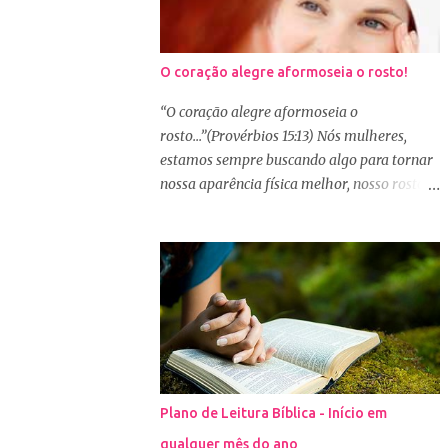
O coração alegre aformoseia o rosto!
“O coração alegre aformoseia o
rosto...”(Provérbios 15:13) Nós mulheres,
estamos sempre buscando algo para tornar
nossa aparência física melhor, nosso rosto
mais bonito. Basta olharmos ao nosso redor
e vemos como é grande a indústria de
cosméticos e produtos de beleza. No Youtube
por exemplo, os canais com mais seguidores
são das blogueiras que dão dicas de beleza,
ensinam a se maquiar e testam produtos.
Não é errado gostar de se cuidar e buscar
conhecimento de como ficar mais bonita e
atraente. Eu também gosto de maquiagem e
Plano de Leitura Bíblica - Início em
dicas de beleza, no entanto, precisamos
qualquer mês do ano