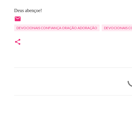
Deus abençoe!
DEVOCIONAIS CONFIANÇA ORAÇÃO ADORAÇÃO
DEVOCIONAIS C
C
o
m
e
n
t
á