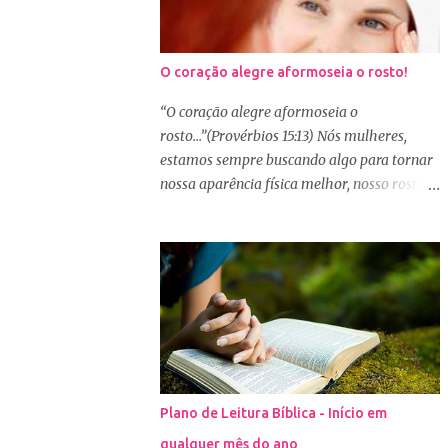
O coração alegre aformoseia o rosto!
“O coração alegre aformoseia o
rosto...”(Provérbios 15:13) Nós mulheres,
estamos sempre buscando algo para tornar
nossa aparência física melhor, nosso rosto
mais bonito. Basta olharmos ao nosso redor
e vemos como é grande a indústria de
cosméticos e produtos de beleza. No Youtube
por exemplo, os canais com mais seguidores
são das blogueiras que dão dicas de beleza,
ensinam a se maquiar e testam produtos.
Não é errado gostar de se cuidar e buscar
conhecimento de como ficar mais bonita e
atraente. Eu também gosto de maquiagem e
Plano de Leitura Bíblica - Início em
dicas de beleza, no entanto, precisamos
qualquer mês do ano