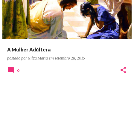
o
s
t
a
g
e
A Mulher Adúltera
n
postado por
Nilza Maria
em
setembro 28, 2015
s
0