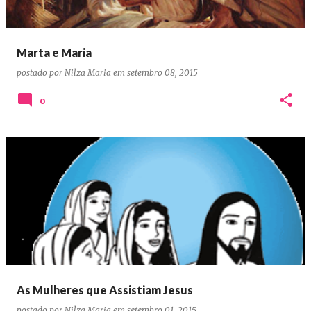
Marta e Maria
postado por
Nilza Maria
em
setembro 08, 2015
0
As Mulheres que Assistiam Jesus
postado por
Nilza Maria
em
setembro 01, 2015