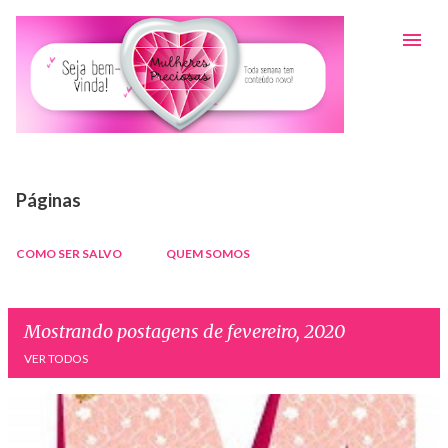
Pular para o conteúdo principal
Páginas
COMO SER SALVO
QUEM SOMOS
Mostrando postagens de fevereiro, 2020
VER TODOS
P