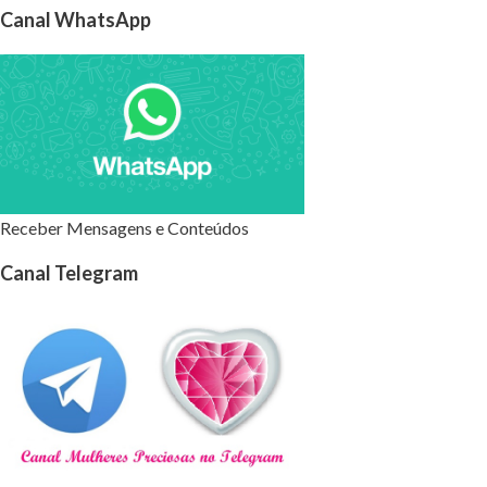
Canal WhatsApp
Receber Mensagens e Conteúdos
Canal Telegram