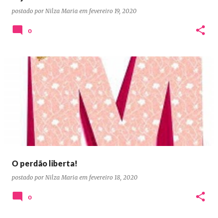
postado por
Nilza Maria
em
fevereiro 19, 2020
0
O perdão liberta!
postado por
Nilza Maria
em
fevereiro 18, 2020
0