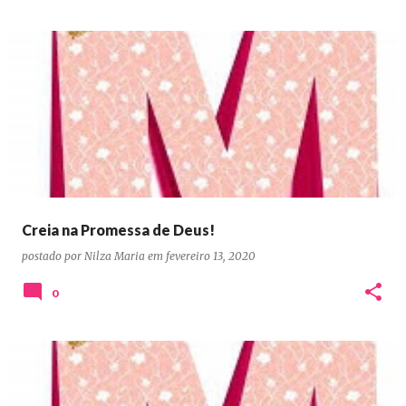
Creia na Promessa de Deus!
postado por
Nilza Maria
em
fevereiro 13, 2020
0