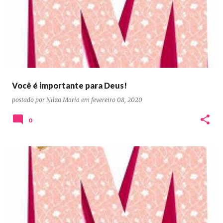
Você é importante para Deus!
postado por
Nilza Maria
em
fevereiro 08, 2020
0