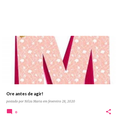
Ore antes de agir!
postado por
Nilza Maria
em
fevereiro 28, 2020
0