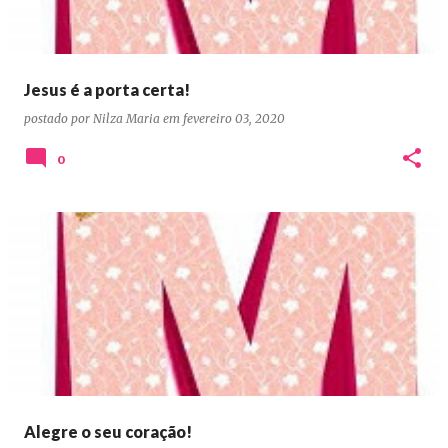
Jesus é a porta certa!
postado por
Nilza Maria
em
fevereiro 03, 2020
0
Alegre o seu coração!