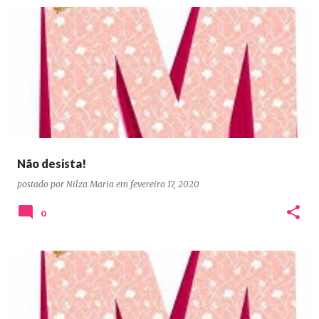
Não desista!
postado por
Nilza Maria
em
fevereiro 17, 2020
0