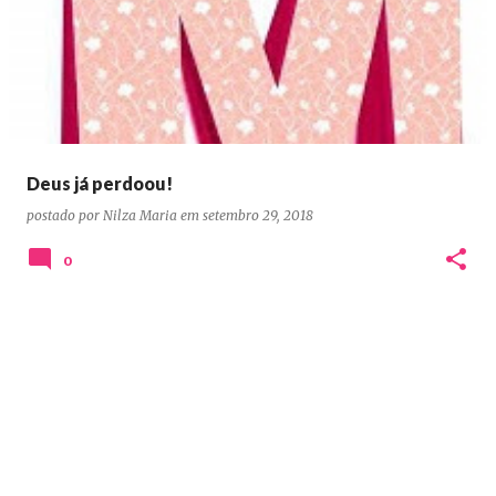
o
s
t
a
g
e
Deus já perdoou!
n
postado por
Nilza Maria
em
setembro 29, 2018
s
0