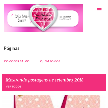
Pular para o conteúdo principal
Páginas
COMO SER SALVO
QUEM SOMOS
Mostrando postagens de setembro, 2018
VER TODOS
P