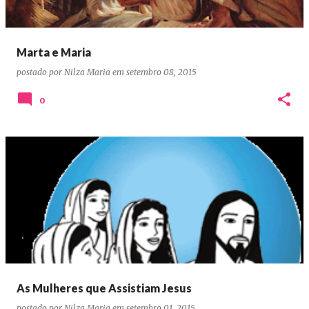
Marta e Maria
postado por
Nilza Maria
em
setembro 08, 2015
0
As Mulheres que Assistiam Jesus
postado por
Nilza Maria
em
setembro 01, 2015