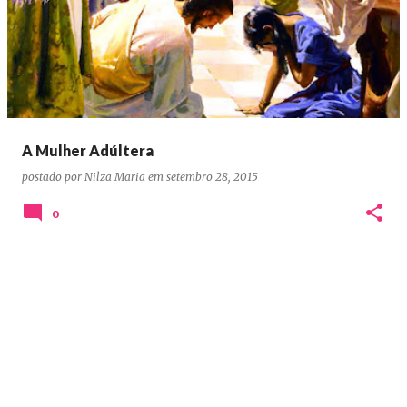
o
s
t
a
g
e
A Mulher Adúltera
n
postado por
Nilza Maria
em
setembro 28, 2015
s
0