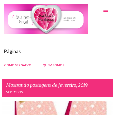
Pular para o conteúdo principal
Páginas
COMO SER SALVO
QUEM SOMOS
Mostrando postagens de fevereiro, 2019
VER TODOS
P