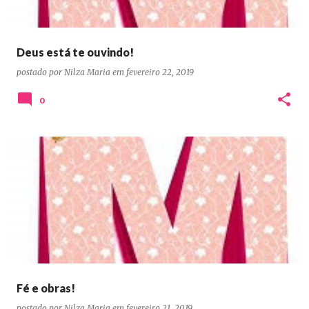
Deus está te ouvindo!
postado por
Nilza Maria
em
fevereiro 22, 2019
0
Fé e obras!
postado por
Nilza Maria
em
fevereiro 21, 2019