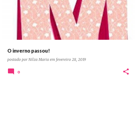
o
s
t
a
g
e
O inverno passou!
n
postado por
Nilza Maria
em
fevereiro 28, 2019
s
0