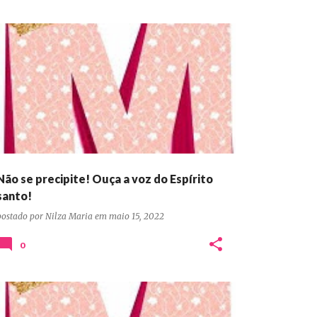
DEVOCIONAIS CONFIANÇA ORAÇÃO PERSEVERANÇA
Não se precipite! Ouça a voz do Espírito
santo!
postado por
Nilza Maria
em
maio 15, 2022
0
DEVOCIONAIS CONFIANÇA ORAÇÃO PERSEVERANÇA