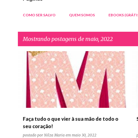
COMO SER SALVO
QUEM SOMOS
EBOOKS (GRÁTI
Mostrando postagens de maio, 2022
P
DEVOCIONAIS CONFIANÇA ORAÇÃO PERSEVERANÇA
o
s
t
a
g
e
Faça tudo o que vier à sua mão de todo o
n
seu coração!
s
postado por
Nilza Maria
em
maio 30, 2022