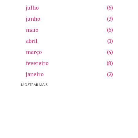
julho
6
junho
3
maio
6
abril
1
março
4
fevereiro
8
janeiro
2
2025
MOSTRAR MAIS
54
dezembro
6
novembro
2
outubro
5
setembro
3