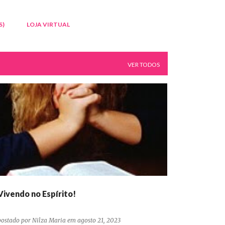
S)
LOJA VIRTUAL
VER TODOS
DEVOCIONAIS CONFIANÇA ORAÇÃO ADORAÇÃO
+
DEVOCIONAIS CONFIANÇA ORAÇÃO PERSEVERANÇA
Vivendo no Espírito!
postado por
Nilza Maria
em
agosto 21, 2023