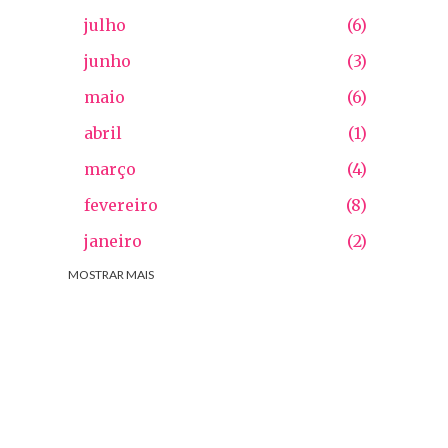
julho
6
junho
3
maio
6
abril
1
março
4
fevereiro
8
janeiro
2
2025
MOSTRAR MAIS
54
dezembro
6
novembro
2
outubro
5
setembro
3