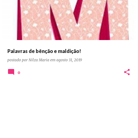
o
s
t
a
g
e
Palavras de bênção e maldição!
n
postado por
Nilza Maria
em
agosto 31, 2019
s
0