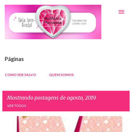
Pular para o conteúdo principal
Páginas
COMO SER SALVO
QUEM SOMOS
Mostrando postagens de agosto, 2019
VER TODOS
P